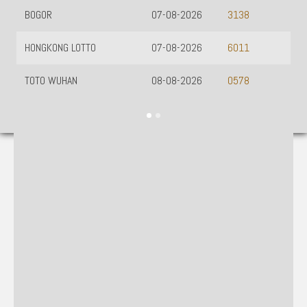
BOGOR
07-08-2026
3138
HONGKONG LOTTO
07-08-2026
6011
TOTO WUHAN
08-08-2026
0578