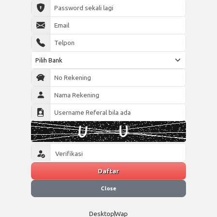
Daftar
Close
Desktop
Wap