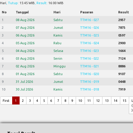
Hari
, Tutup:
15:45 WIB
, Result:
16:00 WIB
No
Tanggal
Hari
Pasaran
Result
1
08 Aug 2026
Sabtu
TTM16 - 027
2957
2
07 Aug 2026
Jumat
TTM16 - 026
7875
3
06 Aug 2026
Kamis
TTM16 - 025
0597
4
05 Aug 2026
Rabu
TTM16 - 024
2900
5
04 Aug 2026
Selasa
TTM16 - 023
1664
6
03 Aug 2026
Senin
TTM16 - 022
7124
7
02 Aug 2026
Minggu
TTM16 - 021
8886
8
01 Aug 2026
Sabtu
TTM16 - 020
9107
9
31 Jul 2026
Jumat
TTM16 - 019
0448
10
30 Jul 2026
Kamis
TTM16 - 018
7919
First
1
2
3
4
5
6
7
8
9
10
11
12
13
14
15
(
)