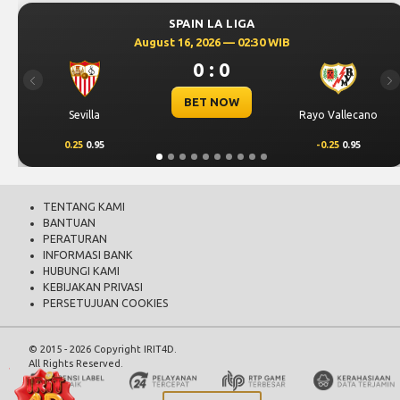
SPAIN LA LIGA
August 16, 2026 — 02:30 WIB
0 : 0
Previous
Ne
BET NOW
Sevilla
Rayo Vallecano
A
0.25
0.95
-0.25
0.95
0
TENTANG KAMI
BANTUAN
PERATURAN
INFORMASI BANK
HUBUNGI KAMI
KEBIJAKAN PRIVASI
PERSETUJUAN COOKIES
© 2015 - 2026 Copyright IRIT4D.
All Rights Reserved.